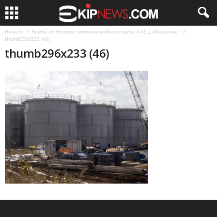
Начало
Бомба от Втората световна война откриха в АЕЦ „Фукушима”
thumb296x233 (46)
thumb296x233 (46)