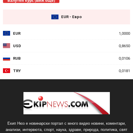
Валутен курс (виж още)
EUR - Евро
EUR
1,0000
USD
0,8650
RUB
0,0106
TRY
0,0181
Екип Нюз е новинарски портал с много видео новини, коментари,
анализи, интервюта, спорт, наука, здраве, природа, политика, свят