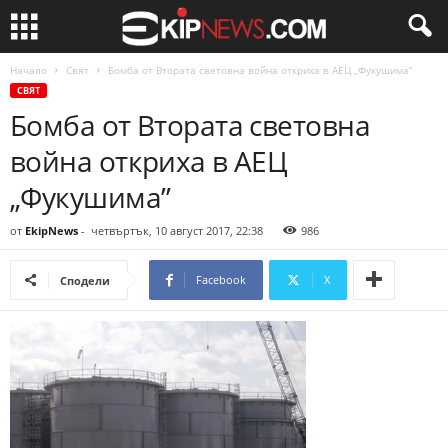
Начало
Свят
Бомба от Втората световна война откриха в АЕЦ „Фукушима”
СВЯТ
Бомба от Втората световна
война откриха в АЕЦ
„Фукушима”
от
EkipNews
-
четвъртък, 10 август 2017, 22:38
986
Facebook
X
Сподели