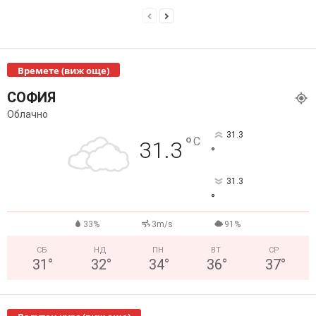
Времете (виж още)
СОФИЯ
Облачно
31.3
°
C
31.3
°
31.3
°
33%
3m/s
91%
СБ
НД
ПН
ВТ
СР
31
°
32
°
34
°
36
°
37
°