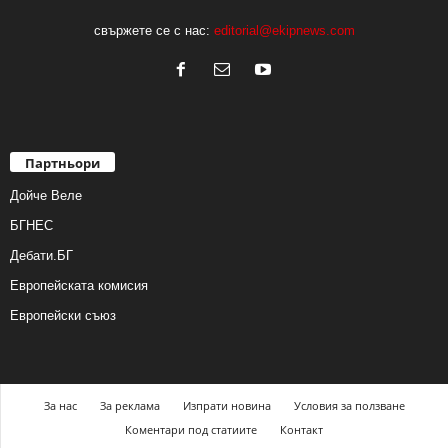
свържете се с нас:
editorial@ekipnews.com
Партньори
Дойче Веле
БГНЕС
Дебати.БГ
Европейската комисия
Европейски съюз
За нас
За реклама
Изпрати новина
Условия за ползване
Коментари под статиите
Контакт