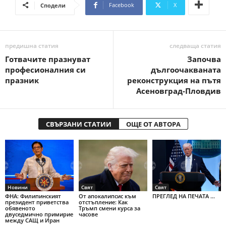
Facebook
X
Сподели
предишна статия
следваща статия
Готвачите празнуват
Започва
професионалния си
дългоочакваната
празник
реконструкция на пътя
Асеновград-Пловдив
СВЪРЗАНИ СТАТИИ
ОЩЕ ОТ АВТОРА
Новини
Свят
Свят
ФНА: Филипинският
От апокалипсис към
ПРЕГЛЕД НА ПЕЧАТА ...
президент приветства
отстъпление: Как
обявеното
Тръмп смени курса за
двуседмично примирие
часове
между САЩ и Иран