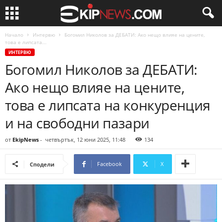
Начало
Интервю
Богомил Николов за ДЕБАТИ: Ако нещо влияе на цените,
това е липсата...
ИНТЕРВЮ
Богомил Николов за ДЕБАТИ:
Ако нещо влияе на цените,
това е липсата на конкуренция
и на свободни пазари
от
EkipNews
-
четвъртък, 12 юни 2025, 11:48
134
Facebook
X
Сподели