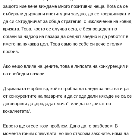
защото ние вече виждаме много позитивни неща. Кога са се
събирали държавни институции заедно, да се координират и
да си сътрудничат за обща стратегия, с изключение на ковид
кризата. Това, което се случва сега, е безпрецедентно –
органи за надзор на пазара да седнат заедно и да работят в
името на някаква цел. Това само по себе си вече е голям
пробив.
Ако нещо влияе на цените, това е липсата на конкуренция и
на свободни пазари.
Държавата е арбитър, който трябва да следи за честна игра
от конкурентите на пазарите и да следи дали някъде не са се
договорили да „продадат мача“, или да се „ритат по
кокалчетата“.
Еврото ще отсее този проблем. Дано да го разберем. В
момента гоним спекулата, но ако отворим законите, няма да