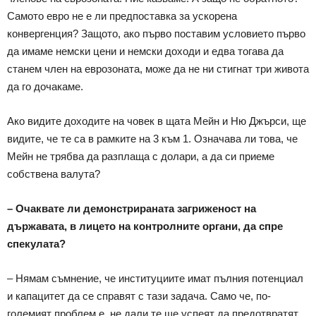
Самото евро не е ли предпоставка за ускорена
конвергенция? Защото, ако първо поставим условието първо
да имаме немски цени и немски доходи и едва тогава да
станем член на еврозоната, може да не ни стигнат три живота
да го дочакаме.
Ако видите доходите на човек в щата Мейн и Ню Джърси, ще
видите, че те са в рамките на 3 към 1. Означава ли това, че
Мейн не трябва да разплаща с долари, а да си приеме
собствена валута?
– Очаквате ли демонстрираната загриженост на
държавата, в лицето на контролните органи, да спре
спекулата?
– Нямам съмнение, че институциите имат пълния потенциал
и капацитет да се справят с тази задача. Само че, по-
големият проблем е, не дали те ще успеят да предотвратят