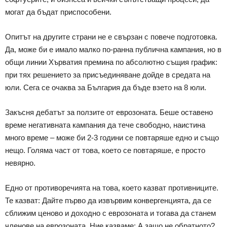
могат да бъдат приспособени.
Опитът на другите страни не е свързан с повече подготовка.
Да, може би е имало малко по-ранна публична кампания, но в
общи линии Хърватия премина по абсолютно същия график:
при тях решението за присъединяване дойде в средата на
юли. Сега се очаква за България да бъде взето на 8 юли.
Закъсня дебатът за ползите от еврозоната. Беше оставено
време негативната кампания да тече свободно, наистина
много време – може би 2-3 години се повтаряше едно и също
нещо. Голяма част от това, което се повтаряше, е просто
невярно.
Едно от противоречията на това, което казват противниците.
Те казват: Дайте първо да извървим конвергенцията, да се
сближим ценово и доходно с еврозоната и тогава да станем
членове на еврозоната. Ние казваме: А защо не обратното?