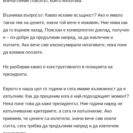
впечатление глаголът, който използва.
Възниква въпросът: Какво искаме всъщност? Ако е имало
такъв пик на цените, значи той вече е изживян. Ние няма как
да го върнем назад. Поискан е конвергентен доклад, получен
е – по-добре да продължим напред, за да извлечем и
ползите. Ако вече сме изконсумирали негативите, нека поне
да вземем ползите.
Не разбирам какво е конструктивното в позицията на
президента.
Еврото е наша цел от години и сега имаме възможност да я
изпълним. Как да преценим кога е най-подходящият момент?
Нека поне това да каже президентът. Ние години наред не
изпълнявахме критериите, а сега ги изпълнихме. Ако
приемем, че цените са излетели, значи вече сме изяли
солта, сега трябва да продължим напред и да извлечем