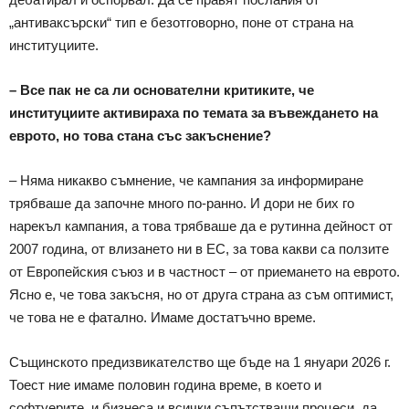
„антиваксърски“ тип е безотговорно, поне от страна на
институциите.
– Все пак не са ли основателни критиките, че
институциите активираха по темата за въвеждането на
еврото, но това стана със закъснение?
– Няма никакво съмнение, че кампания за информиране
трябваше да започне много по-ранно. И дори не бих го
нарекъл кампания, а това трябваше да е рутинна дейност от
2007 година, от влизането ни в ЕС, за това какви са ползите
от Европейския съюз и в частност – от приемането на еврото.
Ясно е, че това закъсня, но от друга страна аз съм оптимист,
че това не е фатално. Имаме достатъчно време.
Същинското предизвикателство ще бъде на 1 януари 2026 г.
Тоест ние имаме половин година време, в което и
софтуерите, и бизнеса и всички съпътстващи процеси, да