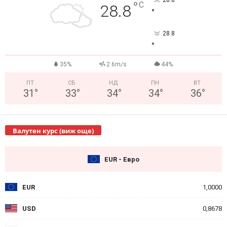
28.8
°
C
28.8
°
28.8
°
35%
2.6m/s
44%
ПТ
СБ
НД
ПН
ВТ
31
°
33
°
34
°
34
°
36
°
Валутен курс (виж още)
EUR - Евро
EUR
1,0000
USD
0,8678