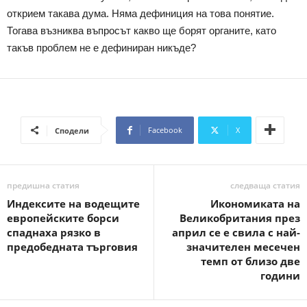
открием такава дума. Няма дефиниция на това понятие.
Тогава възниква въпросът какво ще борят органите, като
такъв проблем не е дефиниран никъде?
Facebook
X
Сподели
предишна статия
следваща статия
Индексите на водещите
Икономиката на
европейските борси
Великобритания през
спаднаха рязко в
април се е свила с най-
предобедната търговия
значителен месечен
темп от близо две
години