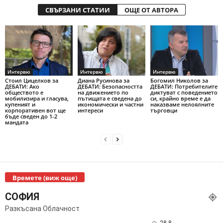
СВЪРЗАНИ СТАТИИ
ОЩЕ ОТ АВТОРА
Интервю
Интервю
Интервю
Стоил Цицелков за
Диана Русинова за
Богомил Николов за
ДЕБАТИ: Ако
ДЕБАТИ: Безопасността
ДЕБАТИ: Потребителите
обществото е
на движението по
диктуват с поведението
мобилизира и гласува,
пътищата е сведена до
си, крайно време е да
купеният и
икономически и частни
наказваме нелоялните
корпоративен вот ще
интереси
търговци
бъде сведен до 1-2
мандата
Времете (виж още)
СОФИЯ
Разкъсана Облачност