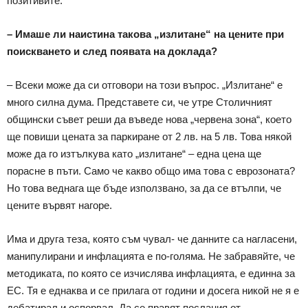
позитивите.
– Имаше ли наистина такова „излитане“ на цените при
поискването и след появата на доклада?
– Всеки може да си отговори на този въпрос. „Излитане“ е
много силна дума. Представете си, че утре Столичният
общински съвет реши да въведе нова „червена зона“, което
ще повиши цената за паркиране от 2 лв. на 5 лв. Това някой
може да го изтълкува като „излитане“ – една цена ще
порасне в пъти. Само че какво общо има това с еврозоната?
Но това веднага ще бъде използвано, за да се втълпи, че
цените вървят нагоре.
Има и друга теза, която съм чувал- че данните са нагласени,
манипулирани и инфлацията е по-голяма. Не забравяйте, че
методиката, по която се изчислява инфлацията, е единна за
ЕС. Тя е еднаква и се прилага от години и досега никой не я е
дебатирал и оспорвал. Да се правят послания от