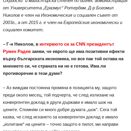
Охридски“ и магистърска степен по бизнес администрация
от Университета „Еразмус“ Ротердам. Д-р Богомил
Николов е член на Икономическия и социален съвет от
2003г., а от 2015 г. е член на Европейския икономически и
социален комитет.
– Г-н Николов, в
интервюто си за CNN президентът
Румен Радев
заяви, че еврото ще има позитивни ефекти
върху българската икономика, но все пак той остава на
мнението си, че страната ни не е готова. Има ли
противоречие в тези думи?
– Аз виждам постоянна промяна в позицията му, защото
преди около месец, той подчерта, че след излизане на
конвергентен доклад в други държави е имало шок на
цените. Спомням си много добре думата „шок“. Сега той
казва, че след искането за конвергентен доклад е имало
„излитане“ на цените – точно защото е пилот, ми направи