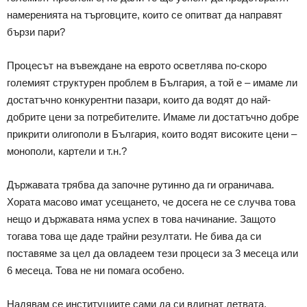
намеренията на търговците, които се опитват да направят
бързи пари?
Процесът на въвеждане на еврото осветлява по-скоро
големият структурен проблем в България, а той е – имаме ли
достатъчно конкурентни пазари, които да водят до най-
добрите цени за потребителите. Имаме ли достатъчно добре
прикрити олигополи в България, които водят високите цени –
монополи, картели и т.н.?
Държавата трябва да започне рутинно да ги ограничава.
Хората масово имат усещането, че досега не се случва това
нещо и държавата няма успех в това начинание. Защото
тогава това ще даде трайни резултати. Не бива да си
поставяме за цел да овладеем тези процеси за 3 месеца или
6 месеца. Това не ни помага особено.
Надявам се институциите сами да си вдигнат летвата,