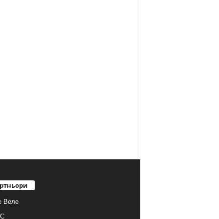
ртньори
е Веле
С