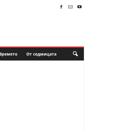
Времето
От седмицата