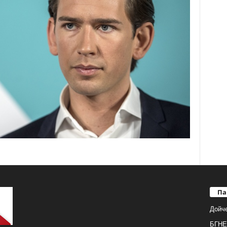
Па
Дойч
БГНЕ