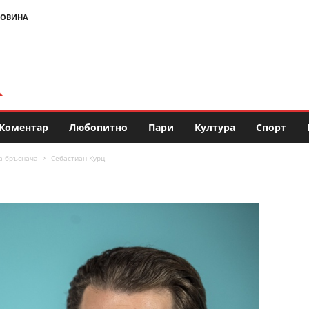
НОВИНА
Коментар
Любопитно
Пари
Култура
Спорт
на бръснача
Себастиан Курц