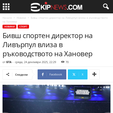
Начало
Новини
Бивш спортен директор на Ливърпул влиза в ръководството
на Хановер
НОВИНИ
СПОРТ
Бивш спортен директор на
Ливърпул влиза в
ръководството на Хановер
от
БТА
-
сряда, 24 декември 2025, 22:29
70
Facebook
X
Сподели