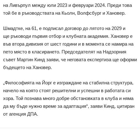
на Ливърпул между юли 2023 и февруари 2024. Преди това
той бе в ръководствата на Кьолн, Волфсбург и Хановер.
Шмадтке, на 61, е подписал договор до лятото на 2029 и
ще ръководи първия отбор и клубната академия. Хановер е
във втора дивизия от шест години и в момента се намира на
пето място в класирането. Председателят на Надзорния
съвет Мартин Кинд заяви, че неговата експертиза ще оформи
бъдещето на Хановер.
„Философията на Йорг е изграждане на стабилна структура,
начело на която стоят решителни и успешни в работата си
хора. Той познава много добре обстановката в клуба и няма
да му бъде нужно време за адаптация“, заяви Кинд, цитиран
от агенция ДПА.