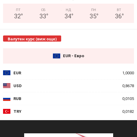
ПТ
СБ
НД
ПН
ВТ
32
°
33
°
34
°
35
°
36
°
Валутен курс (виж още)
EUR - Евро
EUR
1,0000
USD
0,8678
RUB
0,0105
TRY
0,0182