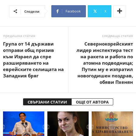
Facebook
X
Сподели
предишна статия
следваща статия
Група от 14 държави
Севернокорейският
отправи общ призив
лидер инспектира тест
към Израел да спре
на ракета и работа по
разширяването на
атомна подводница;
еврейските селищата на
Путин му е изпратил
Западния бряг
новогодишен поздрав,
обяви Пхенян
СВЪРЗАНИ СТАТИИ
ОЩЕ ОТ АВТОРА