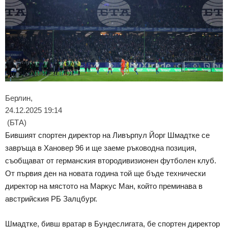
Берлин,
24.12.2025 19:14
(БТА)
Бившият спортен директор на Ливърпул Йорг Шмадтке се
завръща в Хановер 96 и ще заеме ръководна позиция,
съобщават от германския втородивизионен футболен клуб.
От първия ден на новата година той ще бъде технически
директор на мястото на Маркус Ман, който преминава в
австрийския РБ Залцбург.
Шмадтке, бивш вратар в Бундеслигата, бе спортен директор