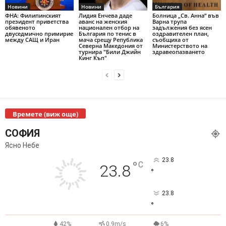
Новини
Новини
България
ФНА: Филипинският
Лидия Енчева даде
Болница „Св. Анна“ във
президент приветства
аванс на женския
Варна трупа
обявеното
национален отбор на
задължения без ясен
двуседмично примирие
България по тенис в
оздравителен план,
между САЩ и Иран
мача срещу Република
съобщиха от
Северна Македония от
Министерството на
турнира "Били Джийн
здравеопазването
Кинг Къп"
Времете (виж още)
СОФИЯ
Ясно Небе
23.8
°
C
23.8
°
23.8
°
42%
0.9m/s
6%