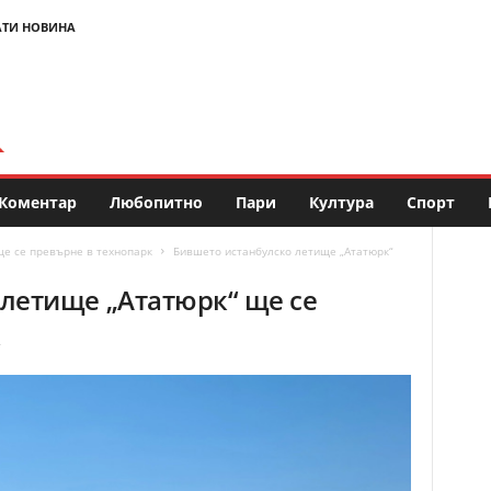
АТИ НОВИНА
Коментар
Любопитно
Пари
Култура
Спорт
ще се превърне в технопарк
Бившето истанбулско летище „Ататюрк“
летище „Ататюрк“ ще се
к