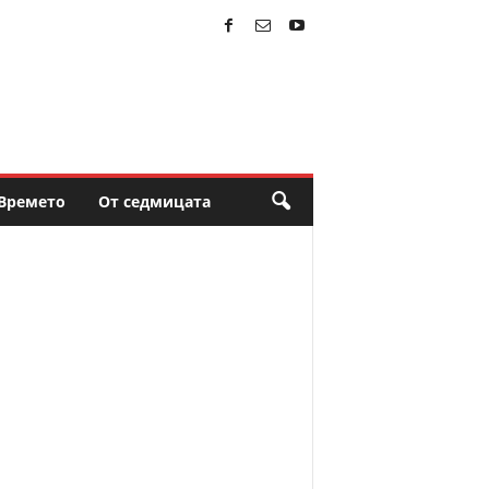
Времето
От седмицата