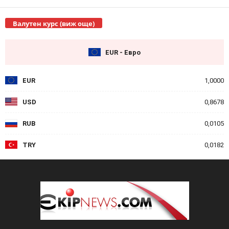
Валутен курс (виж още)
EUR - Евро
EUR
1,0000
USD
0,8678
RUB
0,0105
TRY
0,0182