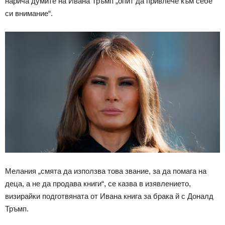
нарича думите на Ивана Тръмп „опит да привлече към себе
си внимание“.
Мелания „смята да използва това звание, за да помага на
деца, а не да продава книги“, се казва в изявлението,
визирайки подготвяната от Ивана книга за брака й с Доналд
Тръмп.