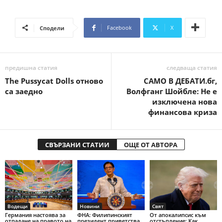
Facebook
X
Сподели
предишна статия
следваща статия
The Pussycat Dolls отново
САМО В ДЕБАТИ.бг,
са заедно
Волфганг Шойбле: Не е
изключена нова
финансова криза
СВЪРЗАНИ СТАТИИ
ОЩЕ ОТ АВТОРА
Водещи
Новини
Свят
Германия настоява за
ФНА: Филипинският
От апокалипсис към
отпадане на правото на
президент приветства
отстъпление: Как