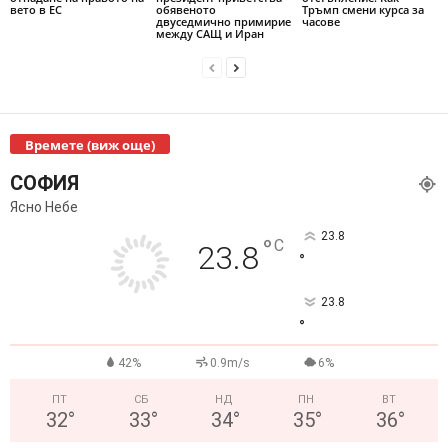
вето в ЕС
обявеното
Тръмп смени курса за
двуседмично примирие
часове
между САЩ и Иран
Времете (виж още)
СОФИЯ
Ясно Небе
23.8
°
C
23.8
°
23.8
°
42%
0.9m/s
6%
ПТ
СБ
НД
ПН
ВТ
32
°
33
°
34
°
35
°
36
°