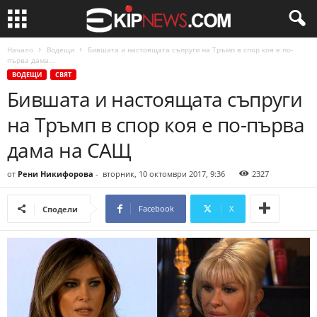
Начало
Водещи
Бившата и настоящата съпруги на Тръмп в спор коя е по-
първа дама...
ВОДЕЩИ
СВЯТ
Бившата и настоящата съпруги
на Тръмп в спор коя е по-първа
дама на САЩ
от
Рени Никифорова
-
вторник, 10 октомври 2017, 9:36
2327
Facebook
X
Сподели