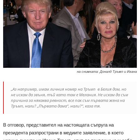
на снимката: Доналд Тръмп и Ивана
„Аз например, имам личния номер на Тръмп в Белия дом, но
не искам да звъня, тъй като там е Мелания. Не искам да съм
причина за някаква ревност, все пак съм първата жена на
Тръмп, нали? „Първата дама“, нали?“, каза тя.
В отговор, представител на настоящата съпруга на
президента разпространи в медиите заявление, в което