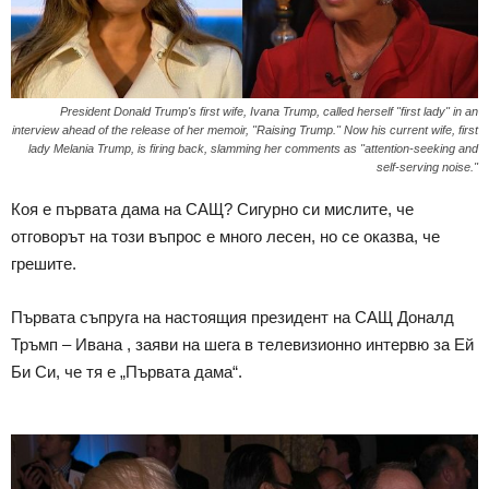
President Donald Trump's first wife, Ivana Trump, called herself "first lady" in an
interview ahead of the release of her memoir, "Raising Trump." Now his current wife, first
lady Melania Trump, is firing back, slamming her comments as "attention-seeking and
self-serving noise."
Коя е първата дама на САЩ? Сигурно си мислите, че
отговорът на този въпрос е много лесен, но се оказва, че
грешите.
Първата съпруга на настоящия президент на САЩ Доналд
Тръмп – Ивана , заяви на шега в телевизионно интервю за Ей
Би Си, че тя е „Първата дама“.