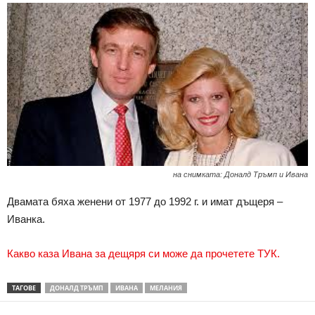
на снимката: Доналд Тръмп и Ивана
Двамата бяха женени от 1977 до 1992 г. и имат дъщеря –
Иванка.
Какво каза Ивана за дещяря си може да прочетете ТУК.
ТАГОВЕ
ДОНАЛД ТРЪМП
ИВАНА
МЕЛАНИЯ