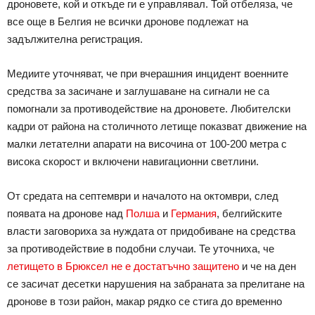
дроновете, кой и откъде ги е управлявал. Той отбеляза, че
все още в Белгия не всички дронове подлежат на
задължителна регистрация.
Медиите уточняват, че при вчерашния инцидент военните
средства за засичане и заглушаване на сигнали не са
помогнали за противодействие на дроновете. Любителски
кадри от района на столичното летище показват движение на
малки летателни апарати на височина от 100-200 метра с
висока скорост и включени навигационни светлини.
От средата на септември и началото на октомври, след
появата на дронове над
Полша
и
Германия
, белгийските
власти заговориха за нуждата от придобиване на средства
за противодействие в подобни случаи. Те уточниха, че
летището в Брюксел не е достатъчно защитено
и че на ден
се засичат десетки нарушения на забраната за прелитане на
дронове в този район, макар рядко се стига до временно