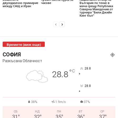
двуседмично примирие
часове
България по тенис в
между САЩ и Иран
мача срещу Република
Северна Македония от
турнира "Били Джийн
Кинг Къп"
Времете (виж още)
СОФИЯ
Разкъсана Облачност
28.8
°
C
28.8
°
28.8
°
38%
1.9m/s
37%
СБ
НД
ПН
ВТ
СР
31
°
32
°
35
°
36
°
37
°