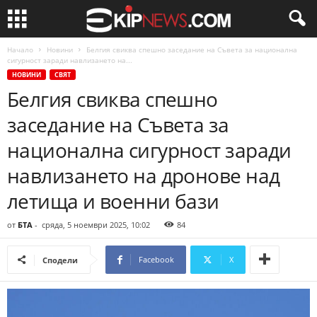
Начало
Новини
Белгия свиква спешно заседание на Съвета за национална
сигурност заради навлизането на...
НОВИНИ
СВЯТ
Белгия свиква спешно
заседание на Съвета за
национална сигурност заради
навлизането на дронове над
летища и военни бази
от
БТА
-
сряда, 5 ноември 2025, 10:02
84
Facebook
X
Сподели