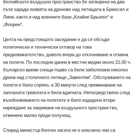
белгийското въздушно пространство бе затворено на два
пъти заради появята на дронове над летищата в Брюксел и
Лиеж, както и над военните бази „Клайне Брьогел“ и
„Флорен“.
Целта на предстоящото заседание е да се обсъди
политически и технически отговор на това
предизвикателство, довело вчера до отклоняване и отмяна
на полети. По последни данни в местни медии около 21.00 ч.
българско време снощи първо са били забелязани няколко
дрона над столичното летище „Завентем“. Обслужването на
полети е било спряно, а 30 минути след преминаване на
заплахата тревогата е била вдигната. Непосредствено след
възобновяването на полетите е било издадено второ
нареждане за закриване на въздушното пространство,
отменено малко преди полунощ.
Според министър Кентен засега не е изяснено чии са