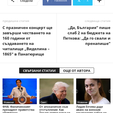
Facebook
X
Сподели
предишна статия
следваща статия
С празничен концерт ще
„Да, България“ пише
завърши честването на
слаб 2 на бюджета на
160 години от
Петкова: „Да го свали и
създаването на
пренапише“
читалище „Виделина –
1865“ в Панагюрище
СВЪРЗАНИ СТАТИИ
ОЩЕ ОТ АВТОРА
Новини
Свят
Новини
ФНА: Филипинският
От апокалипсис към
Лидия Енчева даде
президент приветства
отстъпление: Как
аванс на женския
обявеното
Тръмп смени курса за
национален отбор на