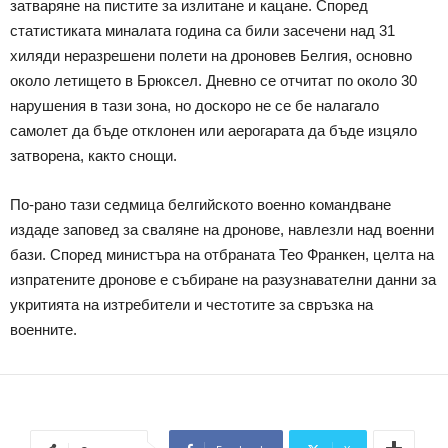
затваряне на пистите за излитане и кацане. Според
статистиката миналата година са били засечени над 31
хиляди неразрешени полети на дроновев Белгия, основно
около летището в Брюксел. Дневно се отчитат по около 30
нарушения в тази зона, но доскоро не се бе налагало
самолет да бъде отклонен или аерогарата да бъде изцяло
затворена, както снощи.
По-рано тази седмица белгийското военно командване
издаде заповед за сваляне на дронове, навлезли над военни
бази. Според министъра на отбраната Тео Франкен, целта на
изпратените дронове е събиране на разузнавателни данни за
укритията на изтребители и честотите за свръзка на
военните.