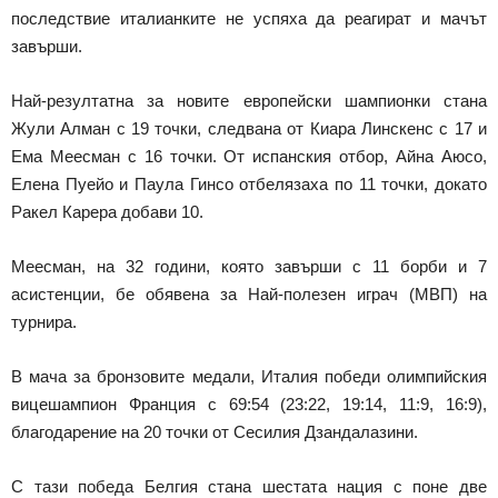
последствие италианките не успяха да реагират и мачът
завърши.
Най-резултатна за новите европейски шампионки стана
Жули Алман с 19 точки, следвана от Киара Линскенс с 17 и
Ема Меесман с 16 точки. От испанския отбор, Айна Аюсо,
Елена Пуейо и Паула Гинсо отбелязаха по 11 точки, докато
Ракел Карера добави 10.
Меесман, на 32 години, която завърши с 11 борби и 7
асистенции, бе обявена за Най-полезен играч (МВП) на
турнира.
В мача за бронзовите медали, Италия победи олимпийския
вицешампион Франция с 69:54 (23:22, 19:14, 11:9, 16:9),
благодарение на 20 точки от Сесилия Дзандалазини.
С тази победа Белгия стана шестата нация с поне две