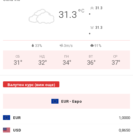
31.3
°
C
31.3
°
31.3
°
33%
3m/s
91%
СБ
НД
ПН
ВТ
СР
31
°
32
°
34
°
36
°
37
°
Валутен курс (виж още)
EUR - Евро
EUR
1,0000
USD
0,8650