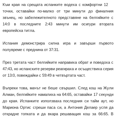
Към края на срещата испанките водеха с комфортни 12
точки, оставайки по-малко от три минути до финалния
звънец, но забележителното представяне на белгийките с
14:0 в последните 2:43 минути им осигури втората
европейска титла.
Испания демонстрира силна игра и завърши първото
полувреме с преднина от 37:31.
През третата част белгийките направиха обрат и поведоха с
47:43, но испанските резерви реагираха и осъществиха серия
от 13:0, повеждайки с 59:49 в четвъртата част.
Въпреки това, мачът не беше свършил. След кош на Жули
Алман, белгийките намалиха на 64:65, оставайки 17 секунди
до края. Испанките използваха последния си тайм аут, но
Мариона Ортис сгреши паса си, а Антония Делаер успя да
открадне топката и да вкара решаващия кош за 66:65. В