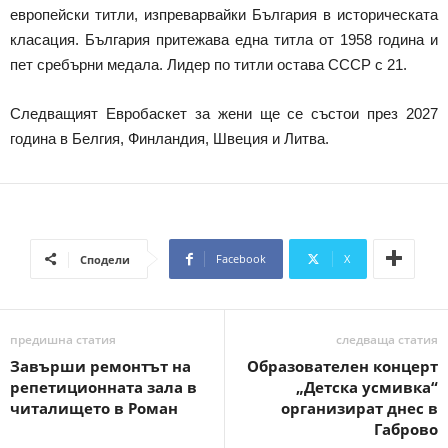
европейски титли, изпреварвайки България в историческата
класация. България притежава една титла от 1958 година и
пет сребърни медала. Лидер по титли остава СССР с 21.
Следващият Евробаскет за жени ще се състои през 2027
година в Белгия, Финландия, Швеция и Литва.
Facebook
X
Сподели
предишна статия
следваща статия
Завърши ремонтът на
Образователен концерт
репетиционната зала в
„Детска усмивка“
читалището в Роман
организират днес в
Габрово