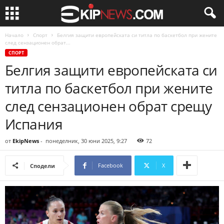
Начало
Спорт
Белгия защити европейската си титла по баскетбол при жените
след сензационен обрат...
СПОРТ
Белгия защити европейската си
титла по баскетбол при жените
след сензационен обрат срещу
Испания
от
EkipNews
-
понеделник, 30 юни 2025, 9:27
72
Facebook
X
Сподели