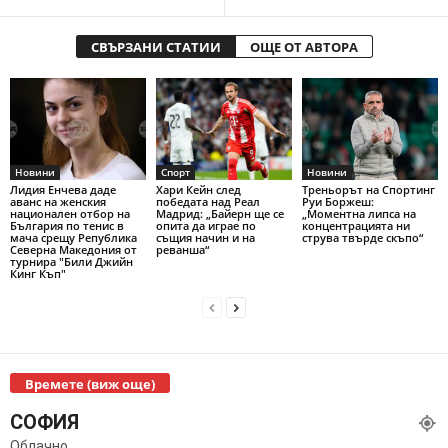
СВЪРЗАНИ СТАТИИ
ОЩЕ ОТ АВТОРА
Новини
Спорт
Новини
Лидия Енчева даде
Хари Кейн след
Треньорът на Спортинг
аванс на женския
победата над Реал
Руи Боржеш:
национален отбор на
Мадрид: „Байерн ще се
„Моментна липса на
България по тенис в
опита да играе по
концентрацията ни
мача срещу Република
същия начин и на
струва твърде скъпо“
Северна Македония от
реванша“
турнира "Били Джийн
Кинг Къп"
Времете (виж още)
СОФИЯ
Облачно