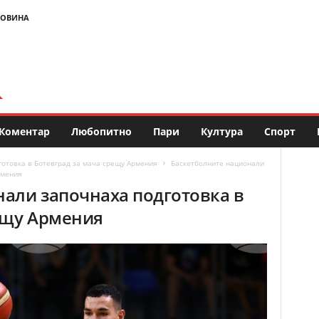
НОВИНА
Коментар
Любопитно
Пари
Култура
Спорт
отовка в Ботевград за мача срещу Армения
Баскетболните национали
рмения
али започнаха подготовка в
ещу Армения