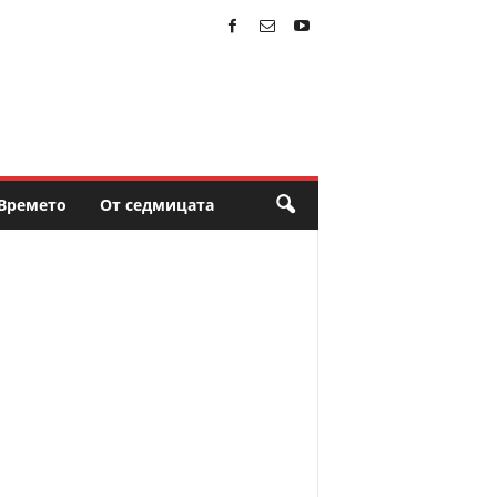
Времето
От седмицата