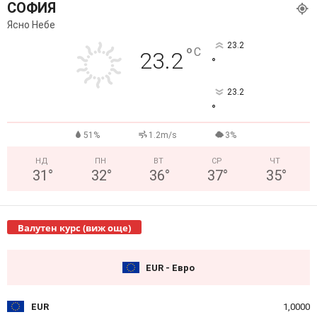
СОФИЯ
Ясно Небе
23.2
°
C
23.2
°
23.2
°
51%
1.2m/s
3%
НД
ПН
ВТ
СР
ЧТ
31
°
32
°
36
°
37
°
35
°
Валутен курс (виж още)
EUR - Евро
EUR
1,0000