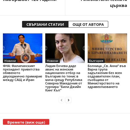
църква
СВЪРЗАНИ СТАТИИ
ОЩЕ ОТ АВТОРА
Новини
Новини
България
ФНА: Филипинският
Лидия Енчева даде
Болница „Св. Анна“ във
президент приветства
аванс на женския
Варна трупа
обявеното
национален отбор на
задължения без ясен
двуседмично примирие
България по тенис в
оздравителен план,
между САЩ и Иран
мача срещу Република
съобщиха от
Северна Македония от
Министерството на
турнира "Били Джийн
здравеопазването
Кинг Къп"
Времете (виж още)