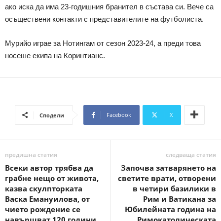
ако иска да има 23-годишния бранител в състава си. Вече са
осъществени контакти с представителите на футболиста.
Мурийо играе за Нотингам от сезон 2023-24, а преди това
носеше екипа на Коринтианс.
Facebook
X
Сподели
предишна статия
следваща статия
Всеки автор трябва да
Започва затварянето на
грабне нещо от живота,
светите врати, отворени
казва скулпторката
в четири базилики в
Васка Емануилова, от
Рим и Ватикана за
чието рождение се
Юбилейната година на
навършват 120 години
Римокатолическата