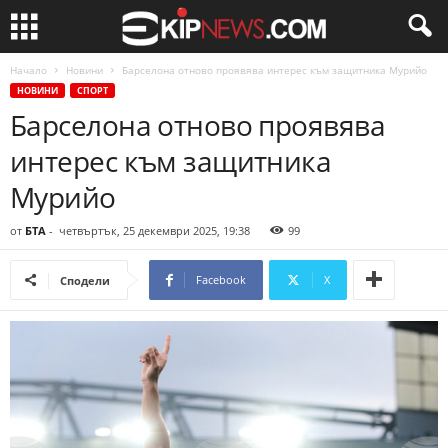
Начало
Новини
Барселона отново проявява интерес към защитника Мурийо
НОВИНИ
СПОРТ
Барселона отново проявява
интерес към защитника
Мурийо
от
БТА
-
четвъртък, 25 декември 2025, 19:38
99
Facebook
X
Сподели