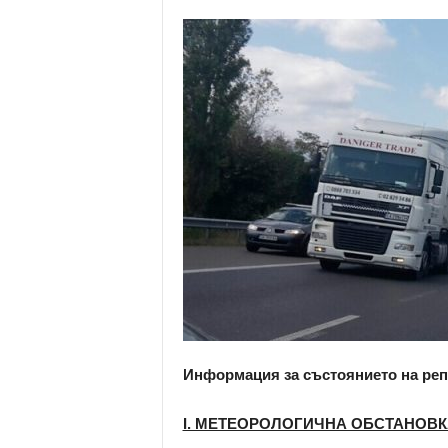
о
м
е
н
т
а
р
и
Информация за състоянието на реп
І. МЕТЕОРОЛОГИЧНА ОБСТАНОВК