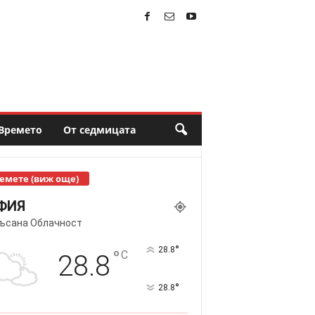
Времето
От седмицата
емете (виж още)
ФИЯ
ъсана Облачност
°
28.8
°
C
28.8
°
28.8