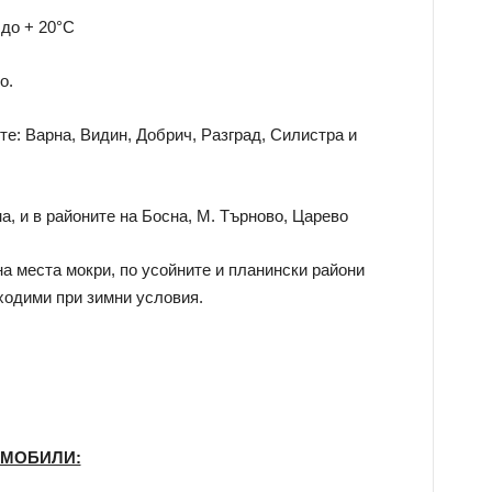
 до + 20°С
о.
е: Варна, Видин, Добрич, Разград, Силистра и
а, и в районите на Босна, М. Търново, Царево
а места мокри, по усойните и планински райони
ходими при зимни условия.
ОМОБИЛИ: