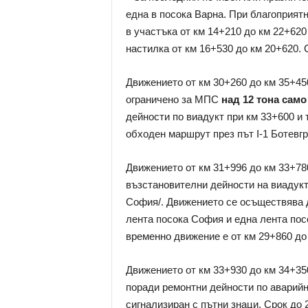
една в посока Варна. При благоприят
в участъка от км 14+210 до км 22+62
настилка от км 16+530 до км 20+620. Ср
Движението от км 30+260 до км 35+450
ограничено за МПС
над 12 тона
само
дейности по виадукт при км 33+600 и
обходен маршрут през път I-1 Ботевгра
Движението от км 31+996 до км 33+78
възстановителни дейности на виадукт 
София/. Движението се осъществява д
лента посока София и една лента пос
временно движение е от км 29+860 до к
Движението от км 33+930 до км 34+3
поради ремонтни дейности по аварийн
сигнализиран с пътни знаци. Срок до 2