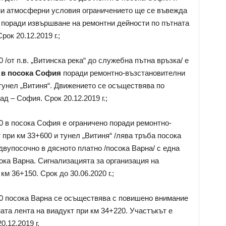
ни атмосферни условия ограничението ще се въвежда
0 поради извършване на ремонтни дейности по пътната
ок 20.12.2019 г.;
 /от п.в. „Витинска река“ до служебна пътна връзка/ е
 в посока София
поради ремонтно-възстановителни
 тунел „Витиня“. Движението се осъществява по
д – София. Срок 20.12.2019 г.;
0 в посока София е ограничено поради ремонтно-
при км 33+600 и тунел „Витиня“ /лява тръба посока
вупосочно в дясното платно /посока Варна/ с една
ока Варна. Сигнализацията за организация на
м 36+150. Срок до 30.06.2020 г.;
50 посока Варна се осъществява с повишено внимание
ата лента на виадукт при км 34+220. Участъкът е
0.12.2019 г.