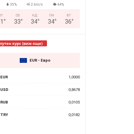
35%
2.6m/s
44%
ПТ
СБ
НД
ПН
ВТ
31
°
33
°
34
°
34
°
36
°
лутен курс (виж още)
EUR - Евро
EUR
1,0000
USD
0,8678
RUB
0,0105
TRY
0,0182