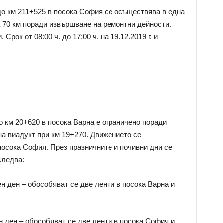
о км 211+525 в посока София се осъществява в една
а 70 км поради извършване на ремонтни дейности.
Срок от 08:00 ч. до 17:00 ч. на 19.12.2019 г. и
о км 20+620 в посока Варна е ограничено поради
а виадукт при км 19+270. Движението се
осока София. През празничните и почивни дни се
следва:
н ден – обособяват се две ленти в посока Варна и
н ден – обособяват се две ленти в посока София и