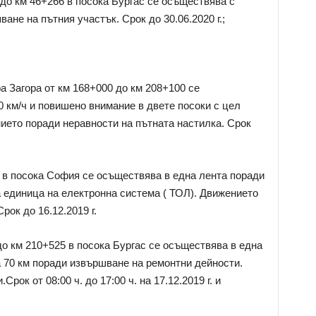
до км 46+266 в посока Бургас се осъществява с
не на пътния участък. Срок до 30.06.2020 г.;
а Загора от км 168+000 до км 208+100 се
 км/ч и повишено внимание в двете посоки с цел
ието поради неравности на пътната настилка. Срок
 в посока София се осъществява в една лента поради
 единица на електронна система ( ТОЛ). Движението
рок до 16.12.2019 г.
о км 210+525 в посока Бургас се осъществява в една
а 70 км поради извършване на ремонтни дейности.
рок от 08:00 ч. до 17:00 ч. на 17.12.2019 г. и