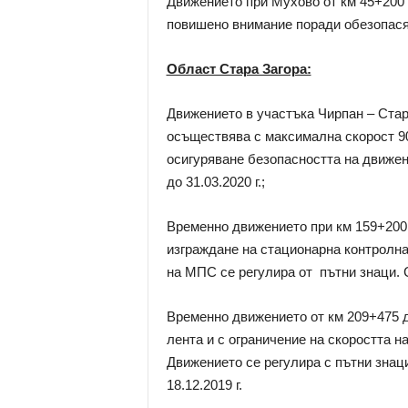
Движението при Мухово от км 45+200 
повишено внимание поради обезопасява
Област Стара Загора:
Движението в участъка Чирпан – Стар
осъществява с максимална скорост 90
осигуряване безопасността на движен
до 31.03.2020 г.;
Временно движението при км 159+200
изграждане на стационарна контролна
на МПС се регулира от пътни знаци. С
Временно движението от км 209+475 д
лента и с ограничение на скоростта н
Движението се регулира с пътни знаци.С
18.12.2019 г.