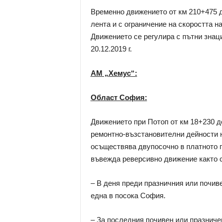
Временно движението от км 210+475 д
лента и с ограничение на скоростта н
Движението се регулира с пътни знаци. 
20.12.2019 г.
АМ „Хемус“:
Област София:
Движението при Потоп от км 18+230 д
ремонтно-възстановителни дейности н
осъществява двупосочно в платното п
въвежда реверсивно движение както 
– В деня преди празничния или почиве
една в посока София.
– За последния почивен или празниче