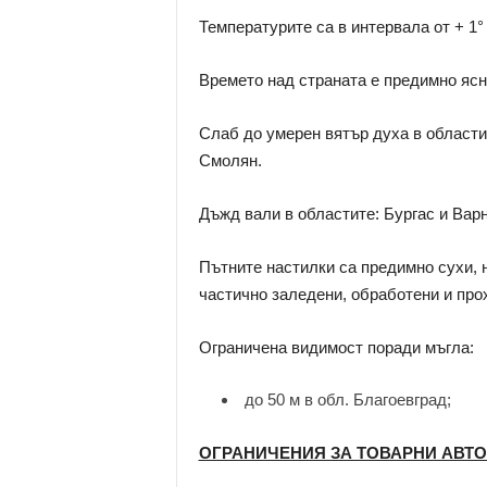
Температурите са в интервала от + 1°
Времето над страната е предимно ясн
Слаб до умерен вятър духа в областит
Смолян.
Дъжд вали в областите: Бургас и Варн
Пътните настилки са предимно сухи, н
частично заледени, обработени и про
Ограничена видимост поради мъгла:
до 50 м в обл. Благоевград;
ОГРАНИЧЕНИЯ ЗА ТОВАРНИ АВТ