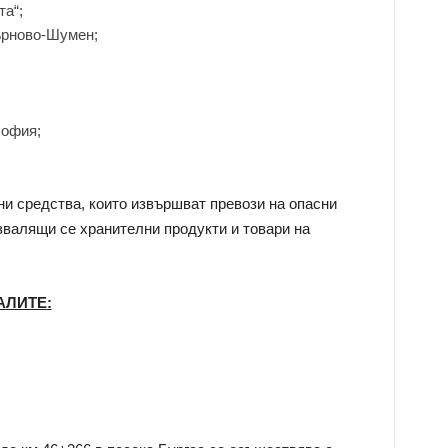
та“;
Търново-Шумен;
София;
ни средства, които извършват превози на опасни
звалящи се хранителни продукти и товари на
АЛИТЕ: