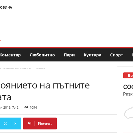
НОВИНА
Коментар
Любопитно
Пари
Култура
Спорт
а пътните настилки в страната
Вр
тоянието на пътните
СО
ата
Разк
 2019, 7:42
1094
X
Pinterest