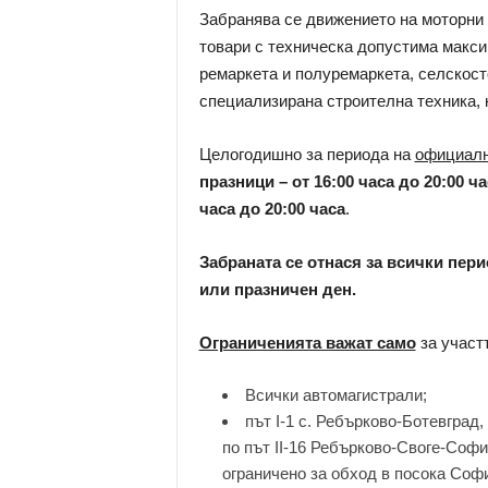
Забранява се движението на моторни 
товари с техническа допустима макс
ремаркета и полуремаркета, селскост
специализирана строителна техника, 
Целогодишно за периода на
официалн
празници – от 16:00 часа до 20:00 ч
часа до 20:00 часа
.
Забраната се отнася за всички пери
или празничен ден.
Ограниченията важат само
за участ
Всички автомагистрали;
път I-1 с. Ребърково-Ботевград
по път II-16 Ребърково-Своге-Софи
ограничено за обход в посока Соф