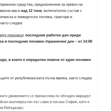
превозни средства, предназначени за превоз на
имална маса
над 12 тона
, включително състав с
опанска и земеделска техника, трактори и
както следва:
ите празници
:
последния работен ден преди
аса и последния почивен /празничен/ ден – от 14:00
оди, в които е определен повече от един почивен
ъците от републиканската пътна мрежа, както следва:
, като движението се пренасочва по обходен маршрут
йски околовръстен път само в посока София, като е
ия-Ребърково;