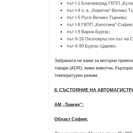
път I-1 Благоевград-ГКПП „Кула
път I-4 п. в. „Коритна“-Велико 
път I-5 Русе-Велико Търново;
път I-8 ГКПП „Калотина“-София;
път I-9 Варна-Бургас;
път II-18 Околовръстен път на 
път II-99 Бургас-Царево.
Забраната не важи за моторни превоз
товари (ADR), живи животни, бързора
температурен режим.
ІІ. СЪСТОЯНИЕ НА АВТОМАГИСТР
АМ „Тр
акия“:
Област София: