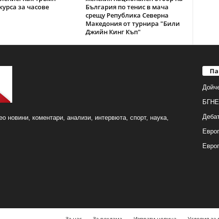
курса за часове
България по тенис в мача
срещу Република Северна
Македония от турнира "Били
Джийн Кинг Къп"
Па
Дойч
БГНЕ
Деба
о новини, коментари, анализи, интервюта, спорт, наука,
Европ
Евро
За нас
За реклама
Изпрати новина
Условия за 