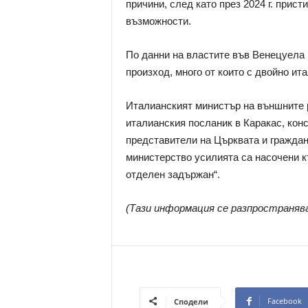
причини, след като през 2024 г. прис
възможности.
По данни на властите във Венецуела
произход, много от които с двойно ит
Италианският министър на външните 
италианския посланик в Каракас, кон
представители на Църквата и гражда
министерство усилията са насочени к
отделен задържан“.
(Тази информация се разпространяв
Facebook
Сподели