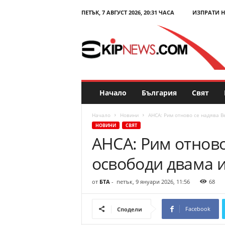
ПЕТЪК, 7 АВГУСТ 2026, 20:31 ЧАСА
ИЗПРАТИ 
E
k
i
p
N
e
w
s
Начало
България
Свят
.
c
Начало
Новини
АНСА: Рим отново се надява 
o
НОВИНИ
СВЯТ
m
АНСА: Рим отново
–
Н
освободи двама 
о
в
и
от
БТА
-
петък, 9 януари 2026, 11:56
68
н
и
Facebook
Сподели
и
к