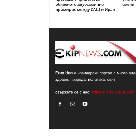
обявеното двуседмично
смени 
примирие между САЩ и Иран
Екип Нюз е новинарски портал с много виде
здраве, природа, политика, свят
свържете се с нас:
editorial@ekipnews.com