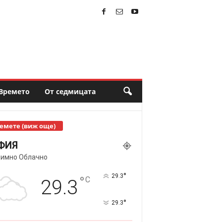
Времето
От седмицата
емете (виж още)
ФИЯ
имно Облачно
°
29.3
°
C
29.3
°
29.3