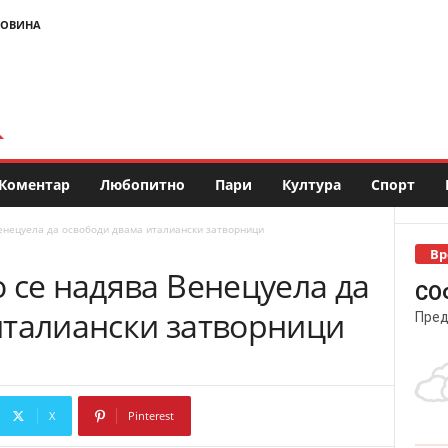
НОВИНА
Коментар
Любопитно
Пари
Култура
Спорт
Венецуела да освободи двама италиански затворници
Вр
 се надява Венецуела да
СО
италиански затворници
Пред
X
Pinterest