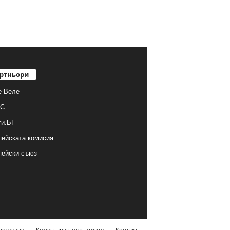
ртньори
е Веле
С
ти.БГ
ейската комисия
пейски съюз
ползване
Коментари под статиите
Контакт