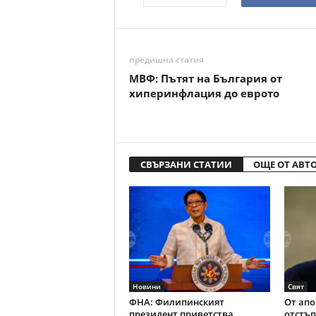
предишна статия
МВФ: Пътят на България от
хиперинфлация до еврото
СВЪРЗАНИ СТАТИИ
ОЩЕ ОТ АВТ
Новини
Свят
ФНА: Филипинският
От апо
президент приветства
отстъп