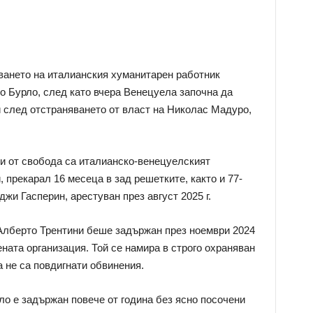
ването на италианския хуманитарен работник
 Бурло, след като вчера Венецуела започна да
 след отстраняването от власт на Николас Мадуро,
и от свобода са италианско-венецуелският
прекарал 16 месеца в зад решетките, както и 77-
жи Гасперин, арестуван през август 2025 г.
Алберто Трентини беше задържан през ноември 2024
ената организация. Той се намира в строго охраняван
а не са повдигнати обвинения.
о е задържан повече от година без ясно посочени