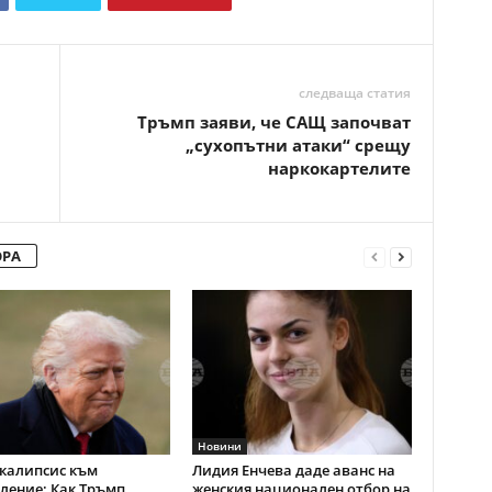
Copy URL
следваща статия
Тръмп заяви, че САЩ започват
„сухопътни атаки“ срещу
наркокартелите
ОРА
Новини
калипсис към
Лидия Енчева даде аванс на
ление: Как Тръмп
женския национален отбор на