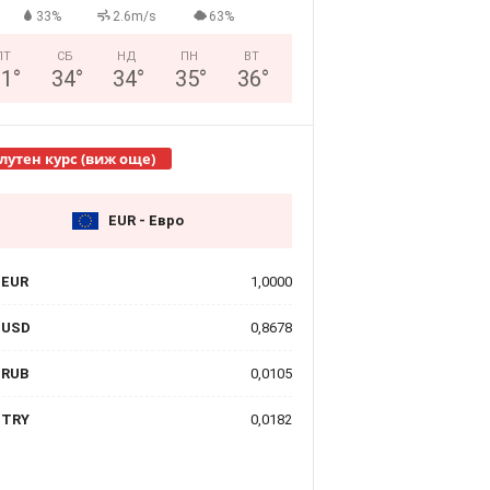
33%
2.6m/s
63%
ПТ
СБ
НД
ПН
ВТ
31
°
34
°
34
°
35
°
36
°
лутен курс (виж още)
EUR - Евро
EUR
1,0000
USD
0,8678
RUB
0,0105
TRY
0,0182