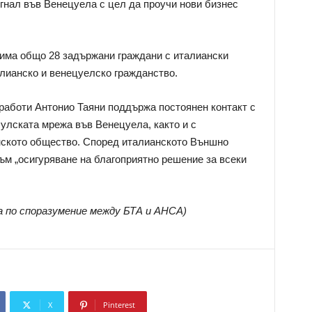
тигнал във Венецуела с цел да проучи нови бизнес
 има общо 28 задържани граждани с италиански
алианско и венецуелско гражданство.
работи Антонио Таяни поддържа постоянен контакт с
сулската мрежа във Венецуела, както и с
нското общество. Според италианското Външно
ъм „осигуряване на благоприятно решение за всеки
а по споразумение между БТА и АНСА)
X
Pinterest