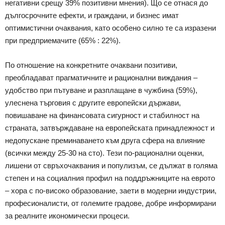
негативни срещу 39% позитивни мнения). Що се отнася до
дългосрочните ефекти, и граждани, и бизнес имат
оптимистични очаквания, като особено силно те са изразени
при предприемачите (65% : 22%).
По отношение на конкретните очаквани позитиви,
преобладават прагматичните и рационални виждания –
удобство при пътуване и разплащане в чужбина (59%),
улеснена търговия с другите европейски държави,
повишаване на финансовата сигурност и стабилност на
страната, затвърждаване на европейската принадлежност и
недопускане преминаването към друга сфера на влияние
(всички между 25-30 на сто). Тези по-рационални оценки,
лишени от свръхочаквания и популизъм, се дължат в голяма
степен и на социалния профил на поддръжниците на еврото
– хора с по-високо образование, заети в модерни индустрии,
професионалисти, от големите градове, добре информирани
за реалните икономически процеси.