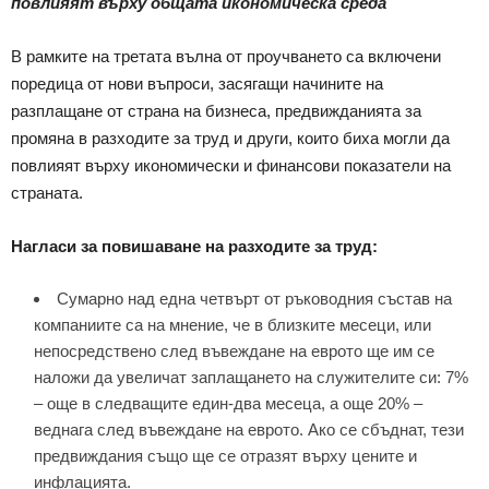
повлияят върху общата икономическа среда
В рамките на третата вълна от проучването са включени
поредица от нови въпроси, засягащи начините на
разплащане от страна на бизнеса, предвижданията за
промяна в разходите за труд и други, които биха могли да
повлияят върху икономически и финансови показатели на
страната.
Нагласи за повишаване на разходите за труд:
Сумарно над една четвърт от ръководния състав на
компаниите са на мнение, че в близките месеци, или
непосредствено след въвеждане на еврото ще им се
наложи да увеличат заплащането на служителите си: 7%
– още в следващите един-два месеца, а още 20% –
веднага след въвеждане на еврото. Ако се сбъднат, тези
предвиждания също ще се отразят върху цените и
инфлацията.