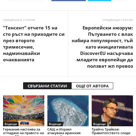
предишна статия
следваща статия
"Тенсент" отчете 15 на
Европейски нюзрум:
сто ръст на приходите си
Пътуването с влак
през второто
набира популярност, тъй
тримесечие,
като инициативата
надминавайки
DiscoverEU насърчава
очакванията
младите европейци да
ползват жп превоз
СВЪРЗАНИ СТАТИИ
ОЩЕ ОТ АВТОРА
Водещи
Водещи
Водещи
Германия настоява за
САЩ и Израел
Трайчо Трайков:
отпадане на правото на
атакуваха иранския
Правителството следи