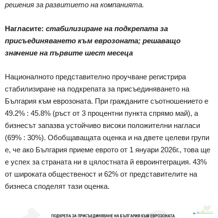
решения за развитието на компанията.
Нагласите:
стабилизиране на подкрепата за
присъединяването към еврозоната; решаващо
значение на първите шест месеца
Националното представително проучване регистрира
стабилизиране на подкрепата за присъединяването на
България към еврозоната. При гражданите съотношението е
49.2% : 45.8% (ръст от 3 процентни пункта спрямо май), а
бизнесът запазва устойчиво високи положителни нагласи
(69% : 30%). Обобщаващата оценка и на двете целеви групи
е, че ако България приеме еврото от 1 януари 2026г., това ще
е успех за страната ни в цялостната й евроинтеграция. 43%
от широката общественост и 62% от представителите на
бизнеса споделят тази оценка.