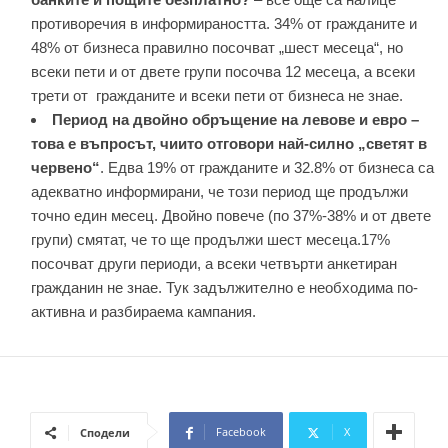
противоречия в информираността. 34% от гражданите и
48% от бизнеса правилно посочват „шест месеца“, но
всеки пети и от двете групи посочва 12 месеца, а всеки
трети от гражданите и всеки пети от бизнеса не знае.
Период на двойно обръщение на левове и евро –
това е въпросът, чиито отговори най-силно „светят в
червено“
. Едва 19% от гражданите и 32.8% от бизнеса са
адекватно информирани, че този период ще продължи
точно един месец. Двойно повече (по 37%-38% и от двете
групи) смятат, че то ще продължи шест месеца.17%
посочват други периоди, а всеки четвърти анкетиран
гражданин не знае. Тук задължително е необходима по-
активна и разбираема кампания.
Facebook
X
Сподели