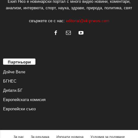
Екип Нюз е новинарски портал с много видео новини, коментари,
анализи, интервюта, спорт, наука, здраве, природа, политика, свят
свържете се с нас:
editorial@ekipnews.com
Партньори
Дойче Веле
БГНЕС
Дебати.БГ
Европейската комисия
Европейски съюз
За нас
За реклама
Изпрати новина
Условия за ползване