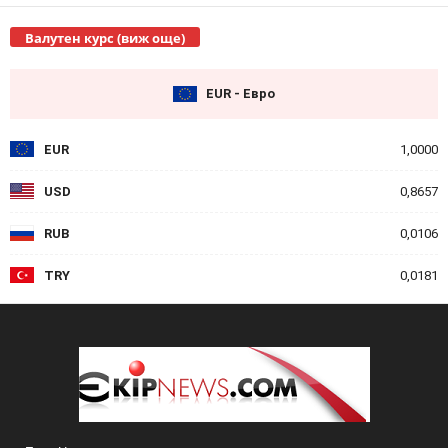
Валутен курс (виж още)
EUR - Евро
EUR
1,0000
USD
0,8657
RUB
0,0106
TRY
0,0181