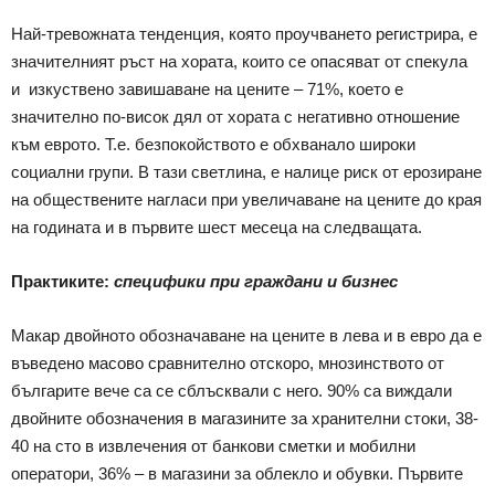
Най-тревожната тенденция, която проучването регистрира, е
значителният ръст на хората, които се опасяват от спекула
и изкуствено завишаване на цените – 71%, което е
значително по-висок дял от хората с негативно отношение
към еврото. Т.е. безпокойството е обхванало широки
социални групи. В тази светлина, е налице риск от ерозиране
на обществените нагласи при увеличаване на цените до края
на годината и в първите шест месеца на следващата.
Практиките:
специфики при граждани и бизнес
Макар двойното обозначаване на цените в лева и в евро да е
въведено масово сравнително отскоро, мнозинството от
българите вече са се сблъсквали с него. 90% са виждали
двойните обозначения в магазините за хранителни стоки, 38-
40 на сто в извлечения от банкови сметки и мобилни
оператори, 36% – в магазини за облекло и обувки. Първите