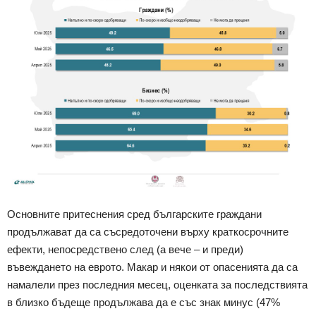
Основните притеснения сред българските граждани
продължават да са съсредоточени върху краткосрочните
ефекти, непосредствено след (а вече – и преди)
въвеждането на еврото. Макар и някои от опасенията да са
намалели през последния месец, оценката за последствията
в близко бъдеще продължава да е със знак минус (47%