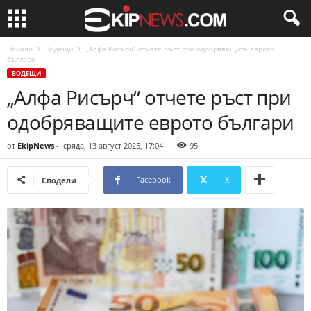
Начало
Водещи
„Алфа Рисърч“ отчете ръст при одобряващите еврото
българи
ВОДЕЩИ
„Алфа Рисърч“ отчете ръст при
одобряващите еврото българи
от
EkipNews
-
сряда, 13 август 2025, 17:04
95
Facebook
X
Сподели