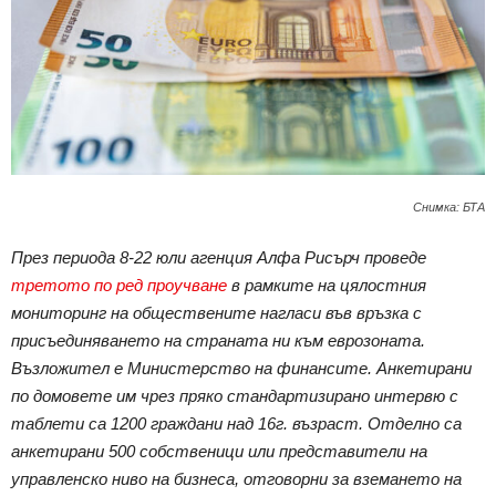
Снимка: БТА
През периода 8-22 юли агенция Алфа Рисърч проведе
третото по ред проучване
в рамките на цялостния
мониторинг на обществените нагласи във връзка с
присъединяването на страната ни към еврозоната.
Възложител е Министерство на финансите. Анкетирани
по домовете им чрез пряко стандартизирано интервю с
таблети са 1200 граждани над 16г. възраст. Отделно са
анкетирани 500 собственици или представители на
управленско ниво на бизнеса, отговорни за вземането на