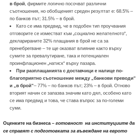
в брой
, фирмите логично посочват различни
съотношения, но обобщеният среден резултат е: 68.5% –
по банков път; 31.5% – в брой.
Като се има предвид, че в подобен тип проучвания
отговорите се изместват към „социално желателното“,
декларираните 32% плащания в брой не са за
пренебрегване – те ще оказват влияние както върху
сумите за превалутиране, така и потенциален
проинфлационен „натиск“ върху пазара.
При разплащанията с доставчици е налице по-
благоприятно съотношение между „банкови преводи“
и „в брой“
– 77% – по банков път; 23% – в брой. Отново
вторият начин се запазва значим като дял, особено като
се има предвид и това, че става въпрос за по-големи
суми.
Оценките на бизнеса –
готовност на институциите да
се справят с подготовката за въвеждане на еврото