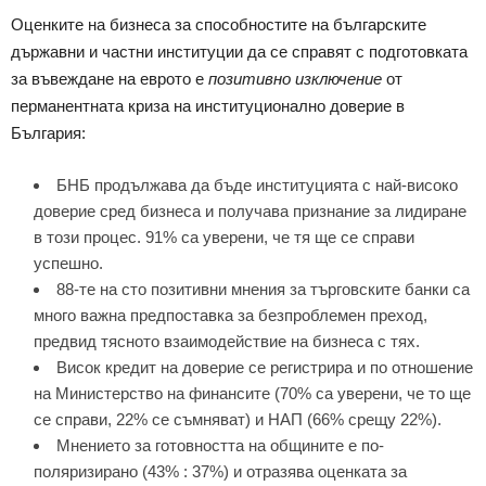
Оценките на бизнеса за способностите на българските
държавни и частни институции да се справят с подготовката
за въвеждане на еврото е
позитивно изключение
от
перманентната криза на институционално доверие в
България:
БНБ продължава да бъде институцията с най-високо
доверие сред бизнеса и получава признание за лидиране
в този процес. 91% са уверени, че тя ще се справи
успешно.
88-те на сто позитивни мнения за търговските банки са
много важна предпоставка за безпроблемен преход,
предвид тясното взаимодействие на бизнеса с тях.
Висок кредит на доверие се регистрира и по отношение
на Министерство на финансите (70% са уверени, че то ще
се справи, 22% се съмняват) и НАП (66% срещу 22%).
Мнението за готовността на общините е по-
поляризирано (43% : 37%) и отразява оценката за