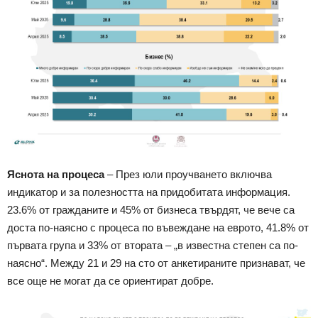
Яснота на процеса
– През юли проучването включва
индикатор и за полезността на придобитата информация.
23.6% от гражданите и 45% от бизнеса твърдят, че вече са
доста по-наясно с процеса по въвеждане на еврото, 41.8% от
първата група и 33% от втората – „в известна степен са по-
наясно“. Между 21 и 29 на сто от анкетираните признават, че
все още не могат да се ориентират добре.