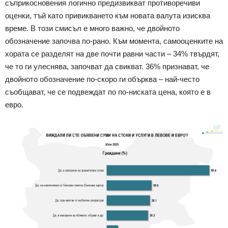
съприкосновения логично предизвикват противоречиви
оценки, тъй като привикването към новата валута изисква
време. В този смисъл е много важно, че двойното
обозначение започва по-рано. Към момента, самооценките на
хората се разделят на две почти равни части – 34% твърдят,
че то ги улеснява, започват да свикват. 36% признават, че
двойното обозначение по-скоро ги обърква – най-често
съобщават, че се подвеждат по по-ниската цена, която е в
евро.