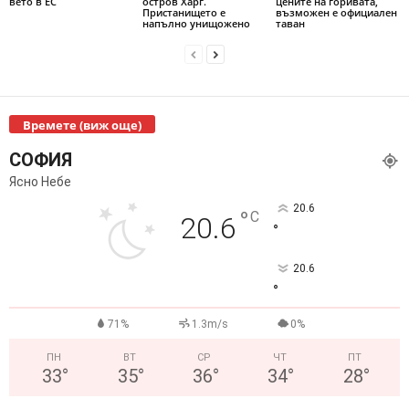
вето в ЕС
остров Харг.
цените на горивата,
Пристанището е
възможен е официален
напълно унищожено
таван
Времете (виж още)
СОФИЯ
Ясно Небе
20.6
°
C
20.6
°
20.6
°
71%
1.3m/s
0%
ПН
ВТ
СР
ЧТ
ПТ
33
°
35
°
36
°
34
°
28
°