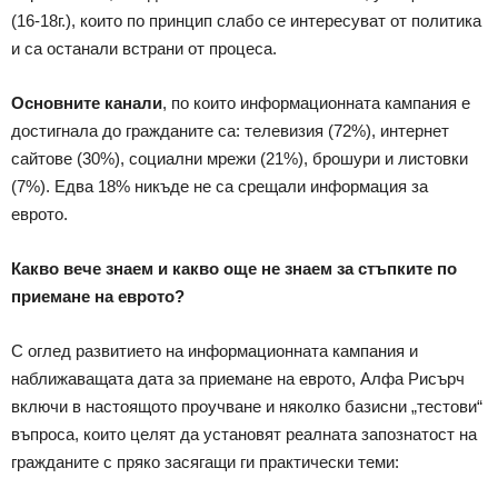
(16-18г.), които по принцип слабо се интересуват от политика
и са останали встрани от процеса.
Основните канали
, по които информационната кампания е
достигнала до гражданите са: телевизия (72%), интернет
сайтове (30%), социални мрежи (21%), брошури и листовки
(7%). Едва 18% никъде не са срещали информация за
еврото.
Какво вече знаем и какво още не знаем за стъпките по
приемане на еврото?
С оглед развитието на информационната кампания и
наближаващата дата за приемане на еврото, Алфа Рисърч
включи в настоящото проучване и няколко базисни „тестови“
въпроса, които целят да установят реалната запознатост на
гражданите с пряко засягащи ги практически теми: