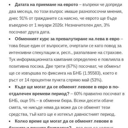
Датата на приемане на еврото
– въпреки че допреди
два месеца, по този въпрос имаше разнопосочни мнения,
днес 91% от гражданите са наясно, че еврото ще бъде
въведено от 1 януари 2026г. Незначителен дял, 3%
посочват друга дата.
Обменният курс за превалутиране на лева в евро
–
това беше един от въпросите, очертали се като повод за
интензивни спекулации и, респ., разпалване на страхове.
Тук информационната кампания определено е повлияла в
позитивна посока. Две трети (67%) посочват, че обменът
ще се извършва по фиксинга на БНБ (1.95583), което е
ръст от 14 процентни пункта спрямо май (53%).
Къде ще могат да се обменят левове в евро в по-
отдалечен времеви период?
– 60% правилно посочват в
БНБ, още 5% – в обменни бюра. Всеки десети обаче
смята, че никъде няма да може да се обменят тези
средства, тъй като ще е изтекъл давностният период.
Колко време ще могат да се обменят левове в
банките и пощите безплатно?
– все още са налице