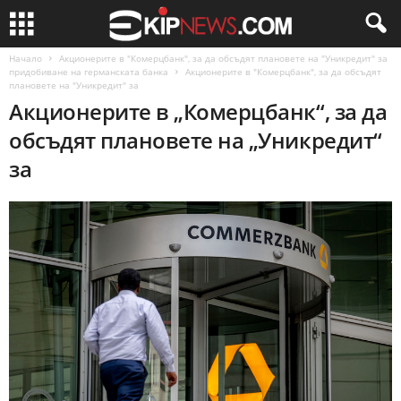
Начало
Акционерите в "Комерцбанк", за да обсъдят плановете на "Уникредит" за
придобиване на германската банка
Акционерите в "Комерцбанк", за да обсъдят
плановете на "Уникредит" за
Акционерите в „Комерцбанк“, за да
обсъдят плановете на „Уникредит“
за