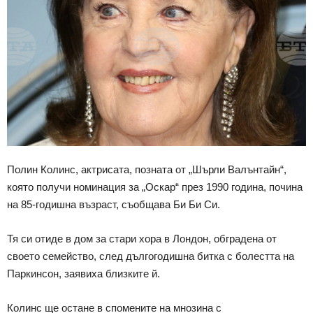
Полин Колинс, актрисата, позната от „Шърли Валънтайн“,
която получи номинация за „Оскар“ през 1990 година, почина
на 85-годишна възраст, съобщава Би Би Си.
Тя си отиде в дом за стари хора в Лондон, обградена от
своето семейство, след дългогодишна битка с болестта на
Паркинсон, заявиха близките й.
Колинс ще остане в спомените на мнозина с