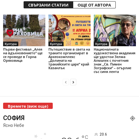
СВЪРЗАНИ СТАТИИ
ОЩЕ ОТ АВТОРА
Култура
Култура
Култура
Първи фестивал „Алея
Пътешествие в света на
Националната
на вдъхновението“ ще
траките организират в
художествена академия
се проведе в Горна
Археокомплекс
ще удостои Зелма
Оряховица
„Долината на
Алмалех с почетния
тракийските царе“ край
знак „Св. Пимен
Казанлък
Зографски“ – огърлие
със синя лента
Времете (виж още)
СОФИЯ
Ясно Небе
20.6
°
C