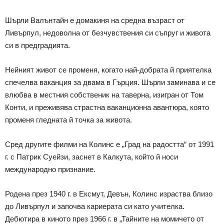
Шърли Валънтайн е домакиня на средна възраст от
Ливърпул, недоволна от безчувствения си съпруг и живота
си в предградията.
Нейният живот се променя, когато най-добрата й приятелка
спечелва ваканция за двама в Гърция. Шърли заминава и се
влюбва в местния собственик на таверна, изигран от Том
Конти, и преживява страстна ваканционна авантюра, която
променя гледната й точка за живота.
Сред другите филми на Колинс е „Град на радостта“ от 1991
г. с Патрик Суейзи, заснет в Калкута, който й носи
международно признание.
Родена през 1940 г. в Ексмут, Девън, Колинс израства близо
до Ливърпул и започва кариерата си като учителка.
Дебютира в киното през 1966 г. в „Тайните на момичето от