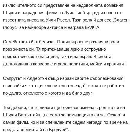
изключителното си представяне на недоволната домакиня
Шърли в наградения филм на Луис Гилбърт, вдъхновен от
известната пиеса на Уили Ръсел. Тази роля й донесе „Златен
глобус“ за най-добра актриса и награда БАФТА.
Семейството й отбеляза: „Полин играеше различни роли
през живота си. Тя притежаваше ярко и остроумно
присъствие както на сцена, така и на екран. В своята
дългогодишна кариера е играла политици, майки и кралици“.
Съпругът й Алдертън също изрази своите съболезнования,
описвайки я като „изключителна звезда“, с която е работил
по-дълго, отколкото с когото и да било друг.
Той добави, че тя винаги ще бъде запомнена с ролята си на
Шърли Валънтайн, „не само за номинацията си за „Оскар“ и
самия филм, но и за спечелените седем награди по време на
представленията й на Бродуей“.