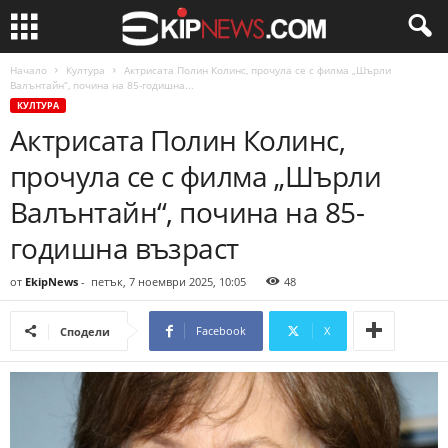
Начало
Култура
Актрисата Полин Колинс, прочула се с филма „Шърли
Валънтайн“, почина на 85-годишна...
КУЛТУРА
Актрисата Полин Колинс,
прочула се с филма „Шърли
Валънтайн“, почина на 85-
годишна възраст
от
EkipNews
-
петък, 7 ноември 2025, 10:05
48
Facebook
X
Сподели