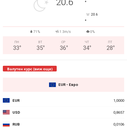
20.6
°
20.6
°
71%
1.3m/s
0%
ПН
ВТ
СР
ЧТ
ПТ
33
°
35
°
36
°
34
°
28
°
Валутен курс (виж още)
EUR - Евро
EUR
1,0000
USD
0,8657
RUB
0,0106