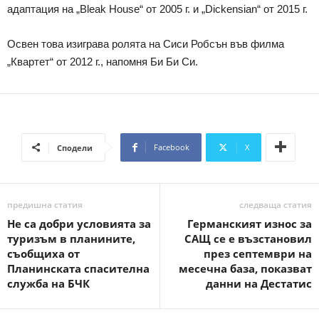
адаптация на „Bleak House“ от 2005 г. и „Dickensian“ от 2015 г.
Освен това изиграва ролята на Сиси Робсън във филма
„Квартет“ от 2012 г., напомня Би Би Си.
Facebook
X
Сподели
предишна статия
следваща статия
Не са добри условията за
Германският износ за
туризъм в планините,
САЩ се е възстановил
съобщиха от
през септември на
Планинската спасителна
месечна база, показват
служба на БЧК
данни на Дестатис