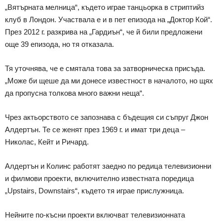
„Вятърната мелница“, където играе танцьорка в стриптийз
клуб в Лондон. Участвала е и в пет епизода на „Доктор Кой“.
През 2012 г. разкрива на „Гардиън“, че й били предложени
още 39 епизода, но тя отказала.
Тя уточнява, че е смятала това за затворническа присъда.
„Може би щеше да ми донесе известност в началото, но щях
да пропусна толкова много важни неща“.
Чрез актьорството се запознава с бъдещия си съпруг Джон
Алдертън. Те се женят през 1969 г. и имат три деца –
Николас, Кейт и Ричард.
Алдертън и Колинс работят заедно по редица телевизионни
и филмови проекти, включително известната поредица
„Upstairs, Downstairs“, където тя играе прислужница.
Нейните по-късни проекти включват телевизионната