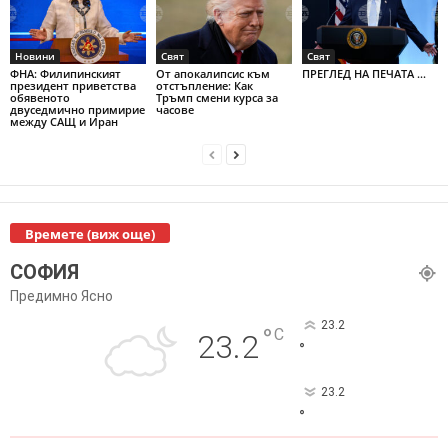
Новини
Свят
Свят
ФНА: Филипинският
От апокалипсис към
ПРЕГЛЕД НА ПЕЧАТА ...
президент приветства
отстъпление: Как
обявеното
Тръмп смени курса за
двуседмично примирие
часове
между САЩ и Иран
Времете (виж още)
СОФИЯ
Предимно Ясно
23.2
°
C
23.2
°
23.2
°