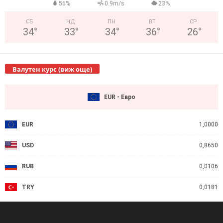
56%
0.9m/s
23%
СБ
НД
ПН
ВТ
СР
34
°
33
°
34
°
36
°
26
°
Валутен курс (виж още)
EUR - Евро
EUR
1,0000
USD
0,8650
RUB
0,0106
TRY
0,0181