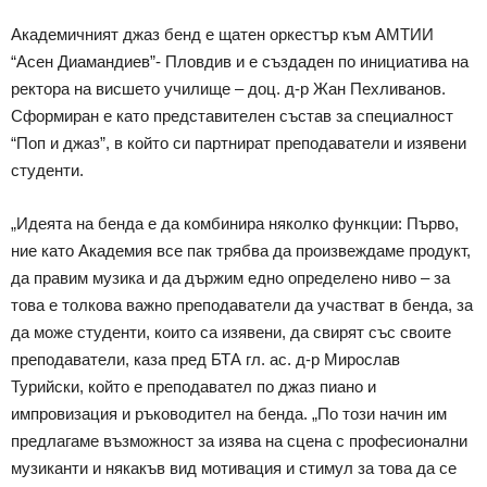
Академичният джаз бенд е щатен оркестър към АМТИИ
“Асен Диамандиев”- Пловдив и е създаден по инициатива на
ректора на висшето училище – доц. д-р Жан Пехливанов.
Сформиран е като представителен състав за специалност
“Поп и джаз”, в който си партнират преподаватели и изявени
студенти.
„Идеята на бенда е да комбинира няколко функции: Първо,
ние като Aкадемия все пак трябва да произвеждаме продукт,
да правим музика и да държим едно определено ниво – за
това е толкова важно преподаватели да участват в бенда, за
да може студенти, които са изявени, да свирят със своите
преподаватели, каза пред БТА гл. ас. д-р Мирослав
Турийски, който е преподавател по джаз пиано и
импровизация и ръководител на бенда. „По този начин им
предлагаме възможност за изява на сцена с професионални
музиканти и някакъв вид мотивация и стимул за това да се