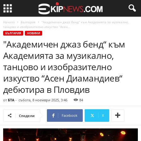
Начало
България
"Академичен джаз бенд“ към Академията за музикално,
танцово и изобразително изкуство “Асен...
БЪЛГАРИЯ
НОВИНИ
"Академичен джаз бенд“ към
Академията за музикално,
танцово и изобразително
изкуство “Асен Диамандиев“
дебютира в Пловдив
от
БТА
-
събота, 8 ноември 2025, 3:46
84
Facebook
X
Сподели