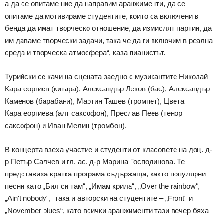
а да се опитаме ние да направим аранжименти, да се
опитаме да мотивираме студентите, които са включени в
бенда да имат творческо отношение, да измислят партии, да
им даваме творчески задачи, така че да ги включим в реална
среда и творческа атмосфера“, каза пианистът.
Турийски се качи на сцената заедно с музикантите Николай
Карагеоргиев (китара), Александър Леков (бас), Александър
Каменов (барабани), Мартин Ташев (тромпет), Цвета
Карагеоргиева (алт саксофон), Преслав Пеев (тенор
саксофон) и Иван Мелин (тромбон).
В концерта взеха участие и студенти от класовете на доц. д-
р Петър Салчев и гл. ас. д-р Марина Господинова. Те
представиха кратка програма съдържаща, както популярни
песни като „Бил си там“, „Имам крила“, „Over the rainbow“,
„Ain’t nobody“, така и авторски на студентите – „Front“ и
„November blues“, като всички аранжименти тази вечер бяха