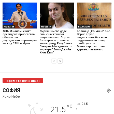
Новини
Новини
България
ФНА: Филипинският
Лидия Енчева даде
Болница „Св. Анна“ във
президент приветства
аванс на женския
Варна трупа
обявеното
национален отбор на
задължения без ясен
двуседмично примирие
България по тенис в
оздравителен план,
между САЩ и Иран
мача срещу Република
съобщиха от
Северна Македония от
Министерството на
турнира "Били Джийн
здравеопазването
Кинг Къп"
Времете (виж още)
СОФИЯ
Ясно Небе
21.5
°
C
21.5
°