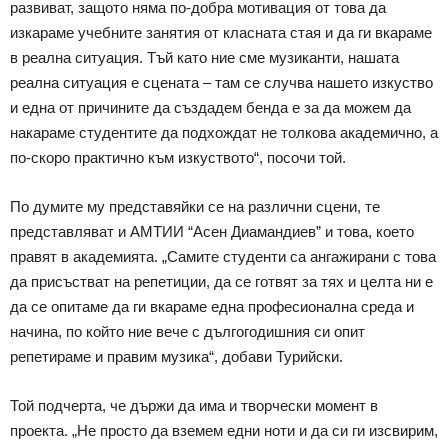
развиват, защото няма по-добра мотивация от това да
изкараме учебните занятия от класната стая и да ги вкараме
в реална ситуация. Тъй като ние сме музиканти, нашата
реална ситуация е сцената – там се случва нашето изкуство
и една от причините да създадем бенда е за да можем да
накараме студентите да подхождат не толкова академично, а
по-скоро практично към изкуството“, посочи той.
По думите му представяйки се на различни сцени, те
представляват и АМТИИ “Асен Диамандиев” и това, което
правят в академията. „Самите студенти са ангажирани с това
да присъстват на репетиции, да се готвят за тях и целта ни е
да се опитаме да ги вкараме една професионална среда и
начина, по който ние вече с дългогодишния си опит
репетираме и правим музика“, добави Турийски.
Той подчерта, че държи да има и творчески момент в
проекта. „Не просто да вземем едни ноти и да си ги изсвирим,