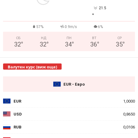
21.5
°
57%
0.9m/s
6%
СБ
НД
ПН
ВТ
СР
32
°
32
°
34
°
36
°
35
°
Валутен курс (виж още)
EUR - Евро
EUR
1,0000
USD
0,8650
RUB
0,0106