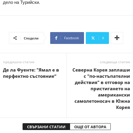
дело на Турийски.
Facebook
X
Сподели
предишна статия
следваща статия
Де ла Фуенте: "Ямал е в
Северна Корея заплаши
перфектно състояние“
с "по-настъпателни
действия" в отговор на
пристигането на
американски
самолетоносач в Южна
Корея
СВЪРЗАНИ СТАТИИ
ОЩЕ ОТ АВТОРА