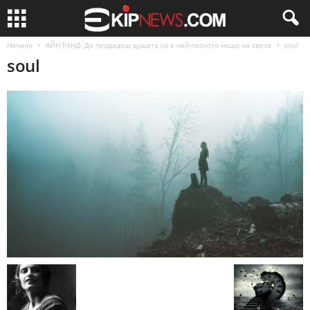
Начало
АЙН РАНД: Да продадеш душата си е най-лесното нещо на света
soul
soul