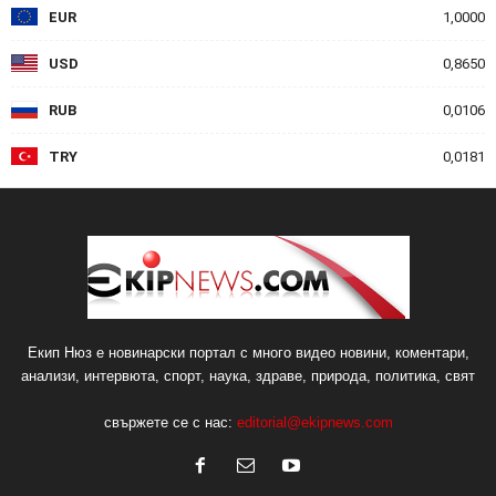
EUR
1,0000
USD
0,8650
RUB
0,0106
TRY
0,0181
Екип Нюз е новинарски портал с много видео новини, коментари,
анализи, интервюта, спорт, наука, здраве, природа, политика, свят
свържете се с нас:
editorial@ekipnews.com