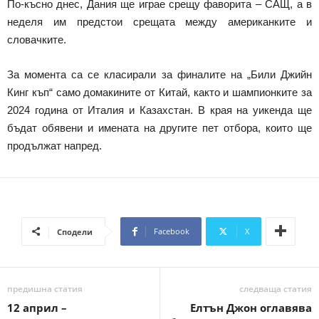
По-късно днес, Дания ще играе срещу фаворита – САЩ, а в
неделя им предстои срещата между американките и
словачките.
За момента са се класирали за финалите на „Били Джийн
Кинг къп“ само домакините от Китай, както и шампионките за
2024 година от Италия и Казахстан. В края на уикенда ще
бъдат обявени и имената на другите пет отбора, които ще
продължат напред.
Facebook
X
Сподели
предишна статия
следваща статия
12 април –
Елтън Джон оглавява