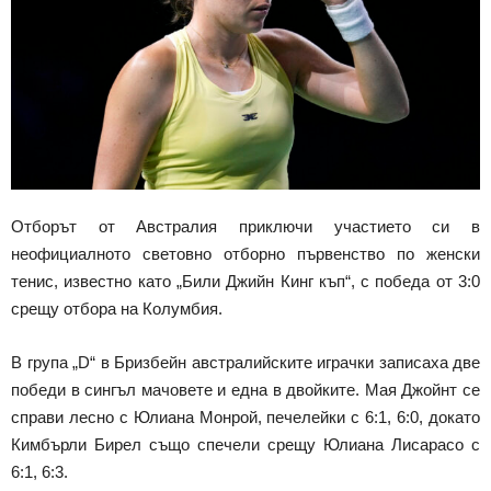
Отборът от Австралия приключи участието си в
неофициалното световно отборно първенство по женски
тенис, известно като „Били Джийн Кинг къп“, с победа от 3:0
срещу отбора на Колумбия.
В група „D“ в Бризбейн австралийските играчки записаха две
победи в сингъл мачовете и една в двойките. Мая Джойнт се
справи лесно с Юлиана Монрой, печелейки с 6:1, 6:0, докато
Кимбърли Бирел също спечели срещу Юлиана Лисарасо с
6:1, 6:3.