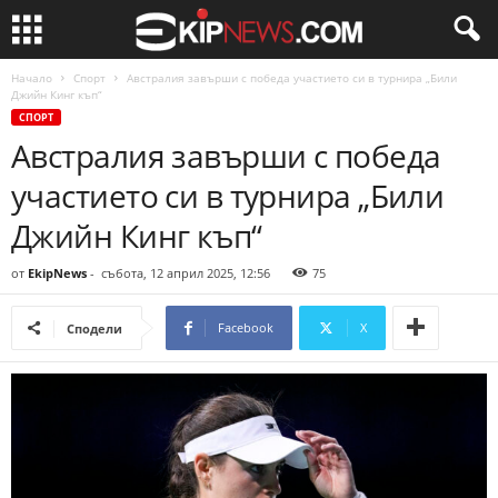
Начало
Спорт
Австралия завърши с победа участието си в турнира „Били
Джийн Кинг къп“
СПОРТ
Австралия завърши с победа
участието си в турнира „Били
Джийн Кинг къп“
от
EkipNews
-
събота, 12 април 2025, 12:56
75
Facebook
X
Сподели