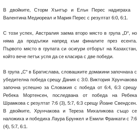
В двойките, Сторм Хънтър и Елън Перес надиграха
Валентина Медиореал и Мария Перес с резултат 6:0, 6:1.
С този успех, Австралия заема второ място в група „D“, но
няма да продължи напред към финалите през есента.
Първото място в групата си осигури отборът на Казахстан,
който вече петък успя да се класира с две победи.
В група „C“ в Братислава, словашките домакини започнаха с
убедителна победа срещу Дания с 3:0. Виктория Хрунчакова
започна успешно за Словакия с победа от 6:4, 6:3 срещу
Ребека Мортенсен, последвана от победа на Ребека
Шрамкова с резултат 7:6 (3), 5:7, 6:3 срещу Йоане Свендсен.
В двойките, Хрунчакова и Тереза Михаликова също се
наложиха и победиха Лаура Брункел и Емили Франкати с 7:6
(4), 5:7, 6:1.