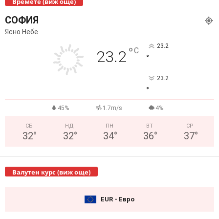
Времете (виж още)
СОФИЯ
Ясно Небе
23.2
°
C
23.2
°
23.2
°
45%
1.7m/s
4%
СБ
НД
ПН
ВТ
СР
32
°
32
°
34
°
36
°
37
°
Валутен курс (виж още)
EUR - Евро