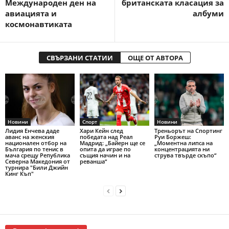
Международен ден на
британската класация за
авиацията и
албуми
космонавтиката
СВЪРЗАНИ СТАТИИ
ОЩЕ ОТ АВТОРА
Новини
Спорт
Новини
Лидия Енчева даде
Хари Кейн след
Треньорът на Спортинг
аванс на женския
победата над Реал
Руи Боржеш:
национален отбор на
Мадрид: „Байерн ще се
„Моментна липса на
България по тенис в
опита да играе по
концентрацията ни
мача срещу Република
същия начин и на
струва твърде скъпо“
Северна Македония от
реванша“
турнира "Били Джийн
Кинг Къп"